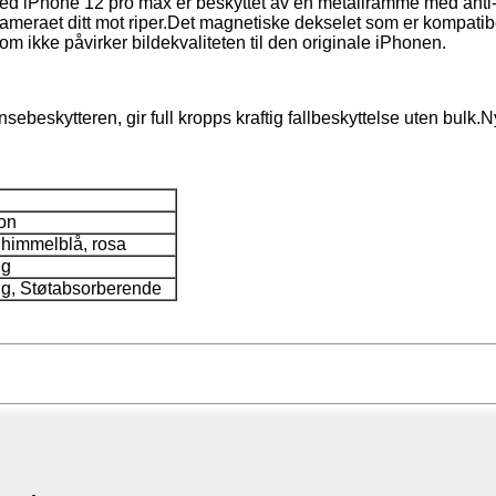
ed iPhone 12 pro max er beskyttet av en metallramme med ant
onkameraet ditt mot riper.Det magnetiske dekselet som er kompati
 ikke påvirker bildekvaliteten til den originale iPhonen.
beskytteren, gir full kropps kraftig fallbeskyttelse uten bulk.Nyt
kon
a, himmelblå, rosa
ng
ig, Støtabsorberende