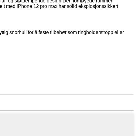
i-fall og støtdempende design.Den forhøyede rammen
belt med iPhone 12 pro max har solid eksplosjonssikkert
tig snorhull for å feste tilbehør som ringholderstropp eller