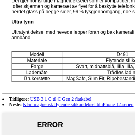
Det gjennomsiktige magnetdekselet som er kompatibelt m
løfter skjermen og kameraet av flyet for å beskytte telef
herdet glass på begge sider, 99 % lysgjennomgang, noe som
Ultra tynn
Ultratynt deksel med hevede lepper foran og bak kameralinse
armbånd.
Modell
D491
Materiale
Flytende sili
Farge
Svart, midnattsblå, lilla lill
Lademåte
Trådløs ladi
Brukerstøtte
MagSafe, Slim Fit, Ripebestand
Tidligere:
USB 3.1 C til C Gen 2 flatkabel
Neste:
Klart magnetisk flytende silikondeksel til iPhone 12-serien