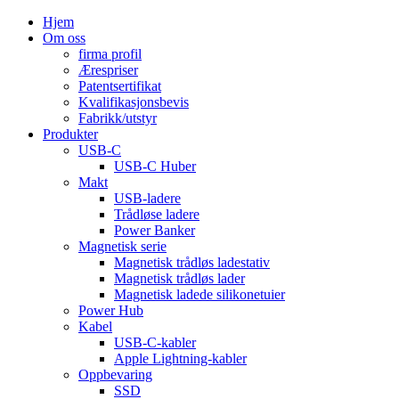
Hjem
Om oss
firma profil
Ærespriser
Patentsertifikat
Kvalifikasjonsbevis
Fabrikk/utstyr
Produkter
USB-C
USB-C Huber
Makt
USB-ladere
Trådløse ladere
Power Banker
Magnetisk serie
Magnetisk trådløs ladestativ
Magnetisk trådløs lader
Magnetisk ladede silikonetuier
Power Hub
Kabel
USB-C-kabler
Apple Lightning-kabler
Oppbevaring
SSD