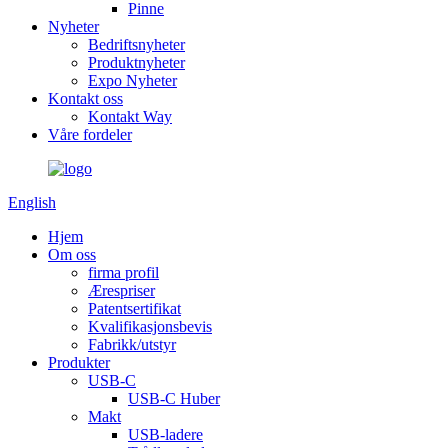
Pinne
Nyheter
Bedriftsnyheter
Produktnyheter
Expo Nyheter
Kontakt oss
Kontakt Way
Våre fordeler
English
Hjem
Om oss
firma profil
Ærespriser
Patentsertifikat
Kvalifikasjonsbevis
Fabrikk/utstyr
Produkter
USB-C
USB-C Huber
Makt
USB-ladere